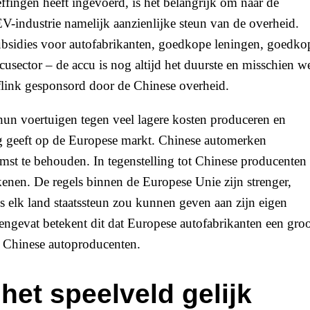
ingen heeft ingevoerd, is het belangrijk om naar de
EV-industrie namelijk aanzienlijke steun van de overheid.
subsidies voor autofabrikanten, goedkope leningen, goedko
usector – de accu is nog altijd het duurste en misschien w
link gesponsord door de Chinese overheid.
n voertuigen tegen veel lagere kosten produceren en
ng geeft op de Europese markt. Chinese automerken
mst te behouden. In tegenstelling tot Chinese producenten
enen. De regels binnen de Europese Unie zijn strenger,
s elk land staatssteun zou kunnen geven aan zijn eigen
engevat betekent dit dat Europese autofabrikanten een gro
t Chinese autoproducenten.
het speelveld gelijk