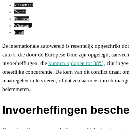
Messenger
Twitter
Pinterest
Whatsapp
Email
De internationale autowereld is recentelijk opgeschrikt door het nieuws dat China de invoerheffingen op elektrische
auto’s, die door de Europese Unie zijn opgelegd, aanvec
invoerheffingen, die
kunnen oplopen tot 38%,
zijn ingev
oneerlijke concurrentie. De kern van dit conflict draait 
maatregelen in te voeren, of dat ze daarmee onrechtmatige
belemmeren.
Invoerheffingen besch