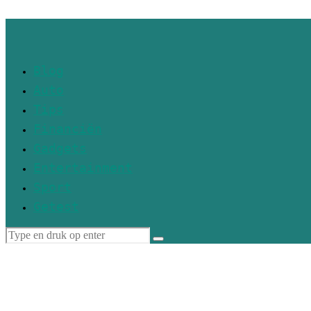
Blog
Auto
Tips
Financiën
Gadgets
Entertainment
Sport
Getest