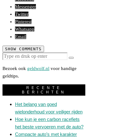
Messenger
Twitter
Pinterest
Whatsapp
Email
SHOW COMMENTS
Bezoek ook
geldwolf.nl
voor handige
geldtips.
RECENTE
BERICHTEN
Het belang van goed
wielonderhoud voor veiliger rijden
Hoe kun je een carbon racefiets
het beste vervoeren met de auto?
Compacte auto’s met karakter