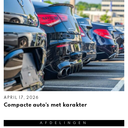
APRIL 17, 2026
A
P
Compacte auto’s met karakter
R
I
L
1
AFDELINGEN
7