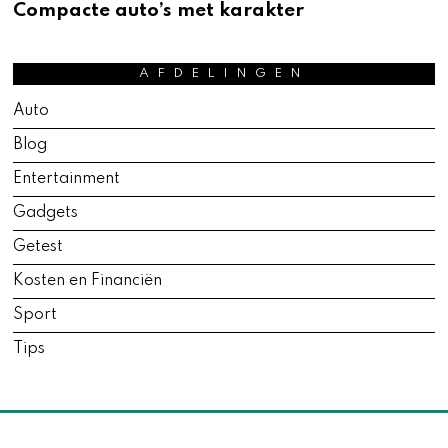
P
Compacte auto’s met karakter
R
I
L
1
AFDELINGEN
7
,
Auto
2
0
Blog
2
6
Entertainment
Gadgets
Getest
Kosten en Financiën
Sport
Tips