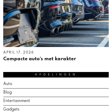
APRIL 17, 2026
A
P
Compacte auto’s met karakter
R
I
L
1
AFDELINGEN
7
,
Auto
2
0
Blog
2
6
Entertainment
Gadgets