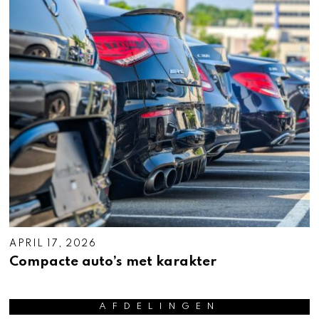
APRIL 17, 2026
A
P
Compacte auto’s met karakter
R
I
L
1
AFDELINGEN
7