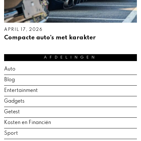
APRIL 17, 2026
A
P
Compacte auto’s met karakter
R
I
L
1
AFDELINGEN
7
,
Auto
2
0
Blog
2
6
Entertainment
Gadgets
Getest
Kosten en Financiën
Sport